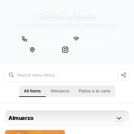
Quinta La Santa
Joseguango Bajo, 1 cuadra al sur del parque central
+593 99 246 0285
Tap to copy WiFi
Directions
@quintalasanta.ec
All Items
Almuerzo
Platos a la carta
Almuerzo