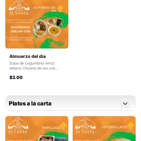
Almuerzo del día
Sopa de Legumbres Arroz
relleno Chuleta de res con
menestra de arveja Bebida y
$3.00
Postre
Platos a la carta