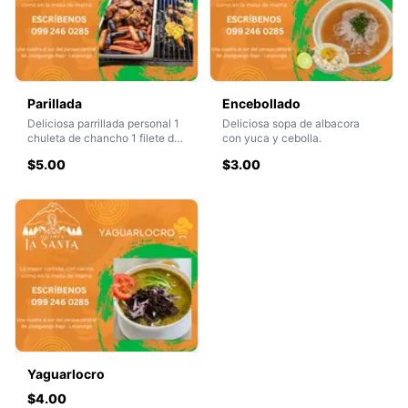
Parillada
Encebollado
Deliciosa parrillada personal 1
Deliciosa sopa de albacora
chuleta de chancho 1 filete de
con yuca y cebolla.
pollo 1 botón 1 longaniza
$5.00
$3.00
Choclo+papa+salsas
Yaguarlocro
$4.00