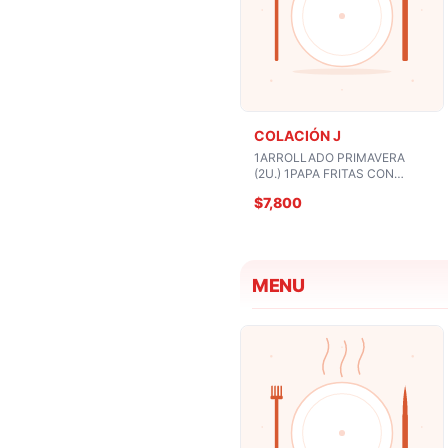
COLACIÓN J
1ARROLLADO PRIMAVERA
(2U.) 1PAPA FRITAS CON
CARNE O POLLO O CERDO
$7,800
MONGOLIANA 1BEBIDA O
COPA VINO
MENU