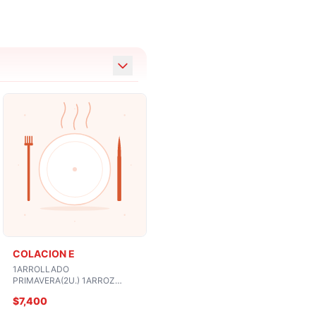
COLACION E
1ARROLLADO
PRIMAVERA(2U.) 1ARROZ
CHAUFAN CON CARNE O
$7,400
POLLO O CERDO
MONGOLIANA 1BEBIDA O