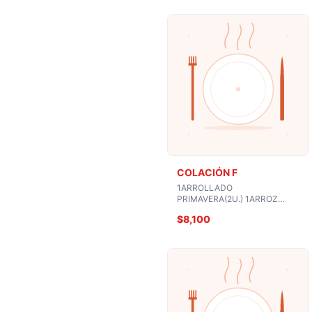
COLACIÓN F
1ARROLLADO
PRIMAVERA(2U.) 1ARROZ
CHAUFAN CON CHAPSUI
$8,100
CAMARON O MARISCO
1BEBIDA O COPA VINO