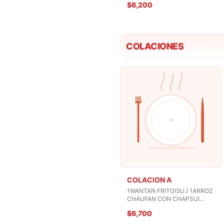
$6,200
COLACIONES
COLACION A
1WANTAN FRITO(5U.) 1ARROZ
CHAUFAN CON CHAPSUI
POLLO O CARNE O CERDO
$6,700
1BEBIDA O COPA VINO