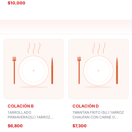
$10,000
COLACIÓN B
COLACIÓN D
1ARROLLADO
1WANTAN FRITO (5U.) 1ARROZ
PRIMAVERA(2U.) 1ARROZ
CHAUFAN CON CARNE O
CHAUFAN CON CHAPSUI
POLLO O CERDO
$6,800
$7,300
POLLO O CARNE O CERDO
MONGOLIANA 1BEBIDA O
1BEBIDA O COPA VINO
COPA VINO