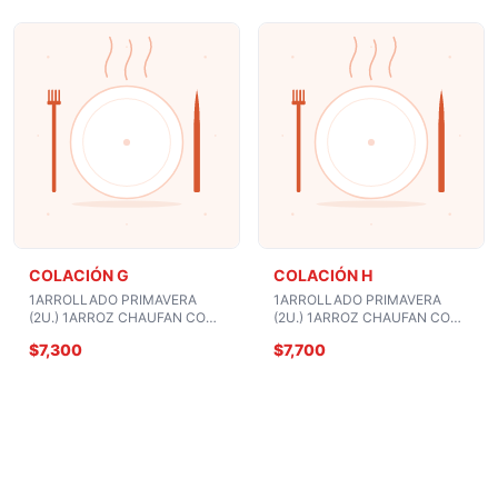
COLACIÓN G
COLACIÓN H
1ARROLLADO PRIMAVERA
1ARROLLADO PRIMAVERA
(2U.) 1ARROZ CHAUFAN CON
(2U.) 1ARROZ CHAUFAN CON
COSTILLAR CANTONES
CARNE O POLLO O CERDO
$7,300
$7,700
1BEBIDA O COPA VINO
CHAMPIÑON 1BEBIDA O COPA
VINO