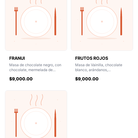
FRANUI
FRUTOS ROJOS
Masa de chocolate negro, con
Masa de Vainilla, chocolate
chocolate, mermelada de
blanco, arándanos,
arándanos, nutella y Franuí
cheesecake y reducción de
$9,000.00
$9,000.00
frutos rojos