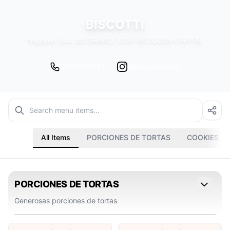
BISCOTTI
Yrigoyen 244, BELGRANO 3330 NEUQUEN CAPITAL
2994514937
@biscottidiangi
All Items
PORCIONES DE TORTAS
COOKIES
PORCIONES DE TORTAS
Generosas porciones de tortas