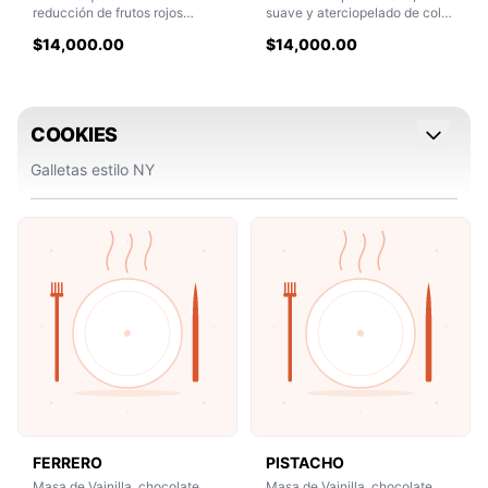
reducción de frutos rojos
suave y aterciopelado de color
casera
rojo, con un sutil toque de
$14,000.00
$14,000.00
cacao, relleno y cobertura de
nuestro clásico e irresistible
frosting de crema de queso.
COOKIES
Galletas estilo NY
FERRERO
PISTACHO
Masa de Vainilla, chocolate
Masa de Vainilla, chocolate