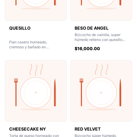
QUESILLO
BESO DE ANGEL
Bizcocho de vainilla, super
húmedo relleno con quesillo
Flan casero horneado,
venezolano
cremoso y bañado en
$16,000.00
caramelo, coronado con dulce
de leche
CHEESECAKE NY
RED VELVET
Torta de queso horneado con
Bizcocho súper húmedo,