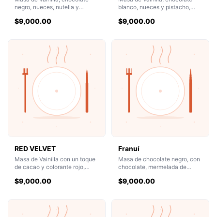
negro, nueces, nutella y
blanco, nueces y pistacho,
Ferrero rocher
crema de pistacho natural y
$9,000.00
$9,000.00
chocolate blanco
RED VELVET
Franuí
Masa de Vainilla con un toque
Masa de chocolate negro, con
de cacao y colorante rojo,
chocolate, mermelada de
chocolate negro y blanco,
arándanos, nutella y Franuí
$9,000.00
$9,000.00
nutella y kit kat