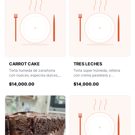
CARROT CAKE
TRES LECHES
Torta humeda de zanahoria
Torta super húmeda, rellena
con nueces, especies dulces,
con crema pastelera y
rellena y coronada con
coronada con crema chantilly
$14,000.00
$14,000.00
Frosting de queso crema