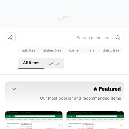
علي
nut_free
gluten_free
kosher
halal
dairy_free
برياني
All Items
Featured 🔥
Our most popular and recommended items